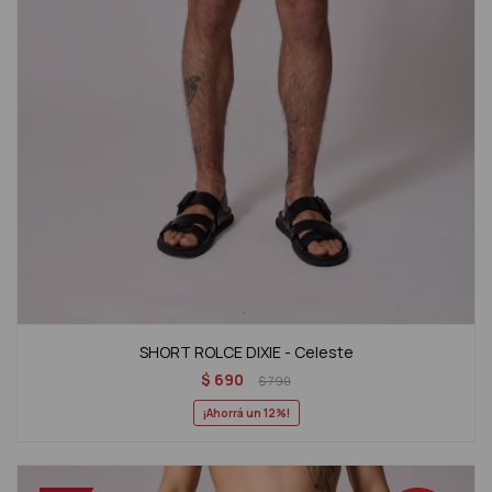
SHORT ROLCE DIXIE - Celeste
$
690
$
790
12