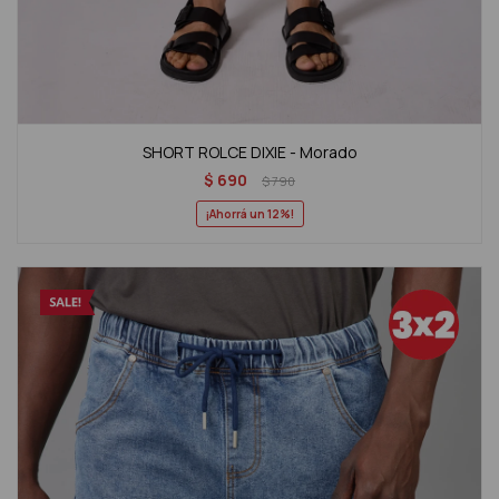
SHORT ROLCE DIXIE - Morado
$
690
$
790
12