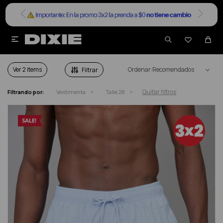


VESTIMENTA EN SALE TALLE 28
Ver
Recomendados
Quitar filtros
Filtrando por:
Vestimenta
Talle 28