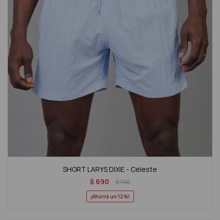
SHORT LARYS DIXIE - Celeste
$
690
$
790
12