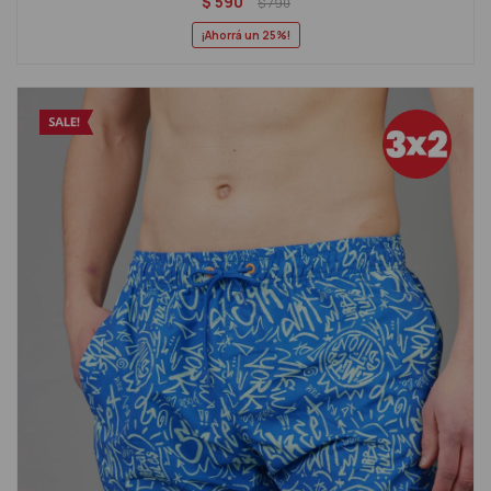
$
590
$
790
25