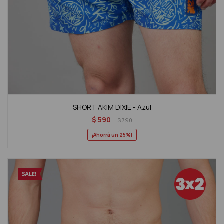
SHORT AKIM DIXIE - Azul
$
590
$
790
25