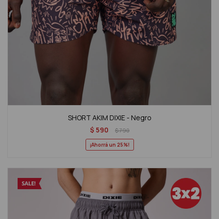
SHORT AKIM DIXIE - Negro
$
590
$
790
25