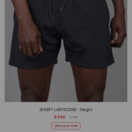
SHORT LARYS DIXIE - Negro
$
690
$
790
12