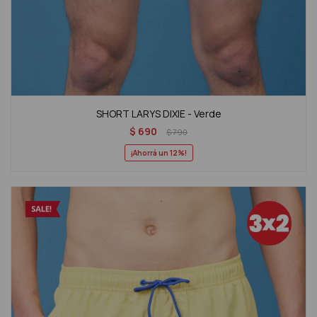
SHORT LARYS DIXIE - Verde
$
690
$
790
12