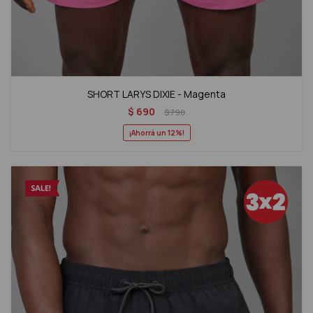
SHORT LARYS DIXIE - Magenta
$
690
$
790
12