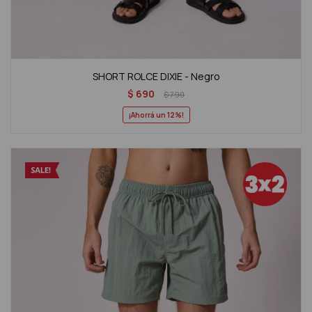
SHORT ROLCE DIXIE - Negro
$
690
$
790
12