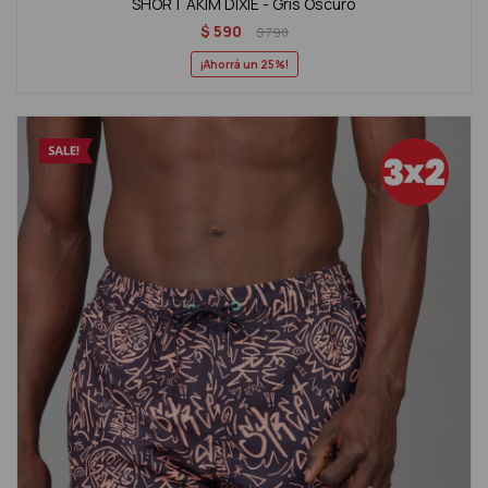
SHORT AKIM DIXIE - Gris Oscuro
$
590
$
790
25