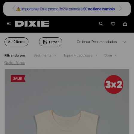


TOPS Y MUSCULOSAS DIXIE EN SALE
Ver
Recomendados
Filtrando por:
Vestimenta
Tops y Musculosas
Dixie
Quitar filtros