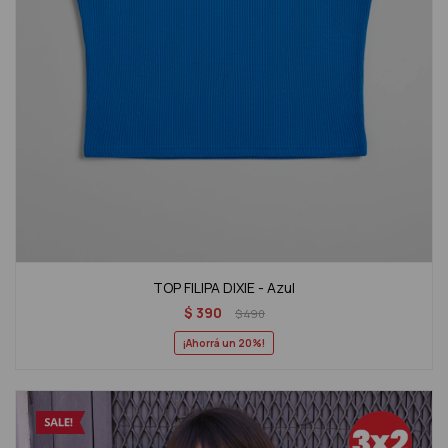
TOP FILIPA DIXIE - Azul
$
390
$
490
20