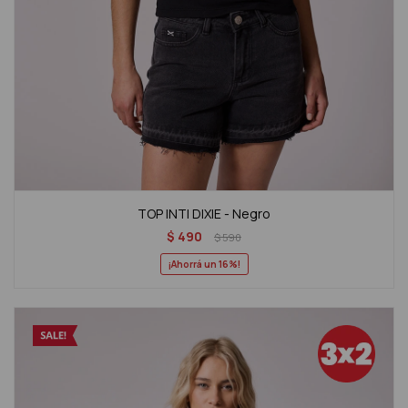
TOP INTI DIXIE - Negro
$
490
$
590
16