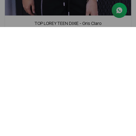
TOP LOREY TEEN DIXIE - Gris Claro
$
390
$
490
20