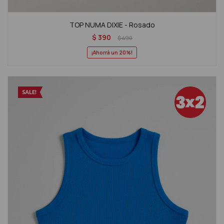
TOP NUMA DIXIE - Rosado
$
390
$
490
20