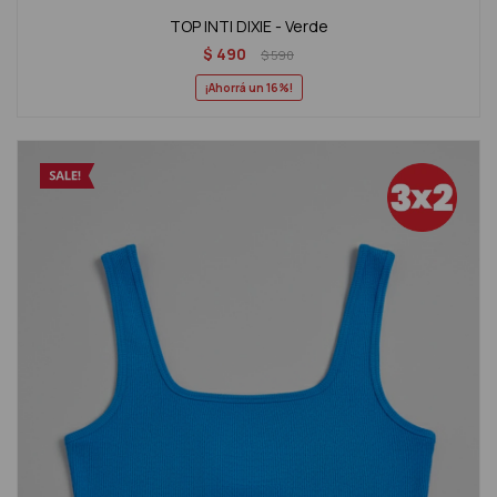
TOP INTI DIXIE - Verde
$
490
$
590
16