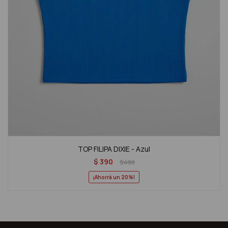
TOP FILIPA DIXIE - Azul
$
390
$
490
20