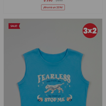
$
390
$
490
20