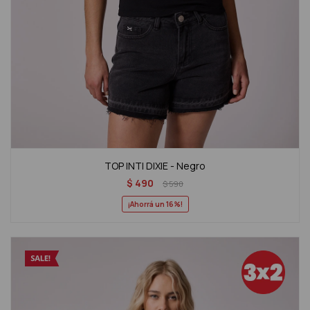
TOP INTI DIXIE - Negro
$
490
$
590
16