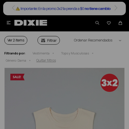


TOPS Y MUSCULOSAS DAMA EN SALE
Ver
Recomendados
Filtrando por:
Vestimenta
Tops y Musculosas
Quitar filtros
Género:
Dama