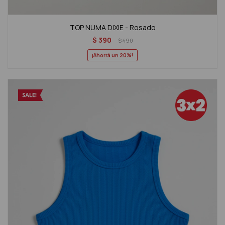
TOP NUMA DIXIE - Rosado
$
390
$
490
20