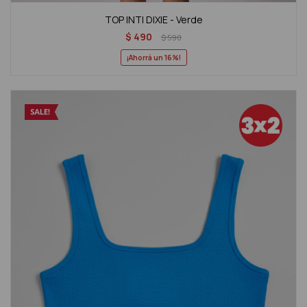
TOP INTI DIXIE - Verde
$
490
$
590
16