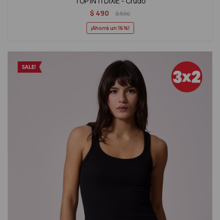
TOP INTI DIXIE - Crudo
$
490
$
590
16