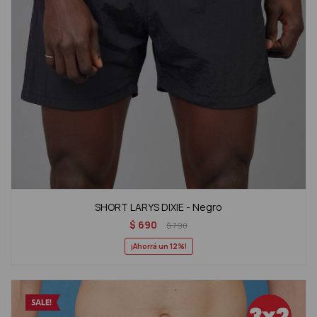
SHORT LARYS DIXIE - Negro
$
690
$
790
12