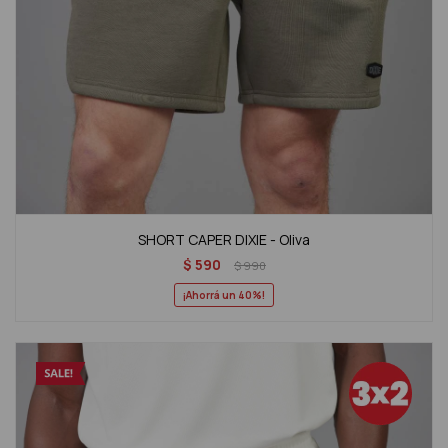
SHORT CAPER DIXIE - Oliva
$
590
$
990
40