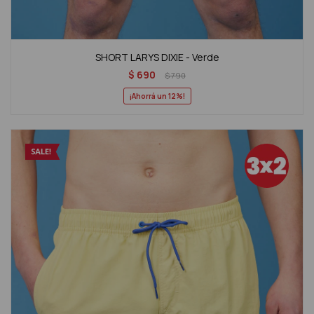
SHORT LARYS DIXIE - Verde
$
690
$
790
12