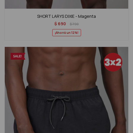
SHORT LARYS DIXIE - Magenta
$
690
$
790
12