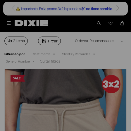


SHORTS Y BERMUDAS HOMBRE EN SALE
Ver
Recomendados
Filtrando por:
Vestimenta
Shorts y Bermudas
Quitar filtros
Género:
Hombre