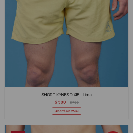
SHORT KYNES DIXIE - Lima
$
590
$
790
25