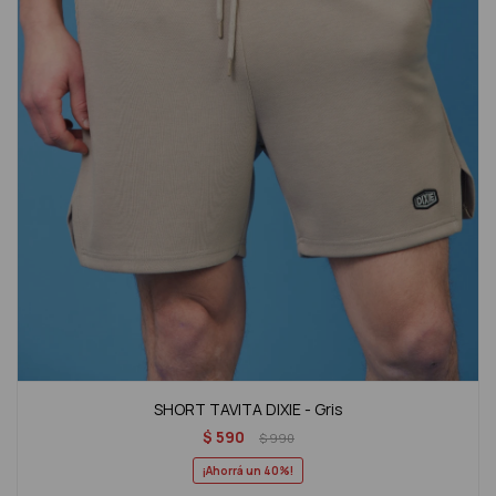
SHORT TAVITA DIXIE - Gris
$
590
$
990
40