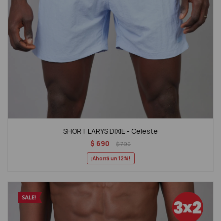
SHORT LARYS DIXIE - Celeste
$
690
$
790
12