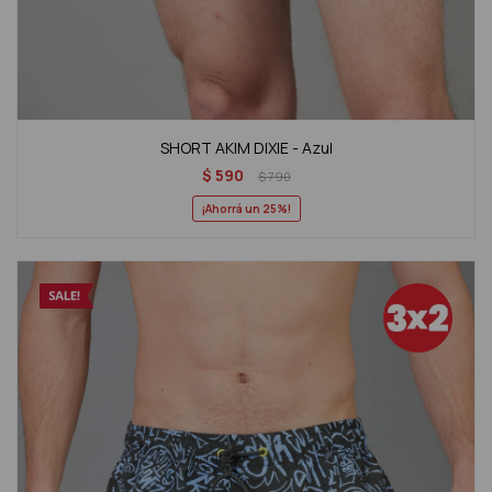
SHORT AKIM DIXIE - Azul
$
590
$
790
25