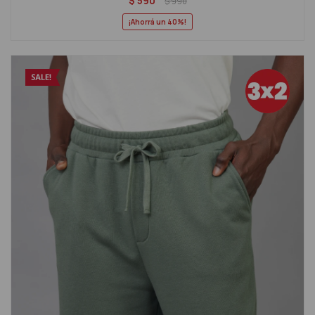
$
590
$
990
40