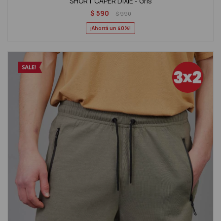
SHORT CAPER DIXIE - Gris
$
590
$
990
40