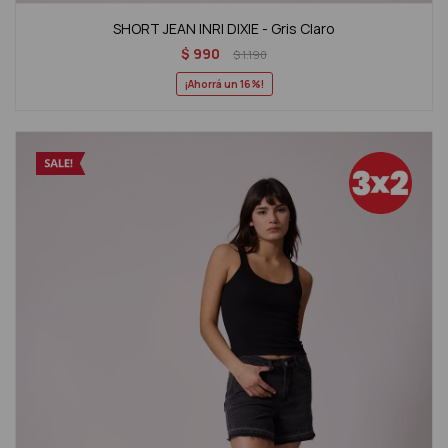
SHORT JEAN INRI DIXIE - Gris Claro
$
990
$
1.190
16