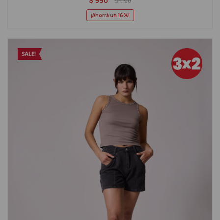
$
990
$
1.190
16