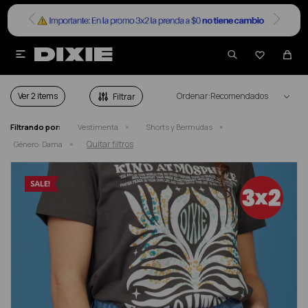


SHORTS Y BERMUDAS DAMA EN SALE
Ver
Recomendados
Filtrando por:
Vestimenta
Shorts y Bermudas
Quitar filtros
Género:
Dama