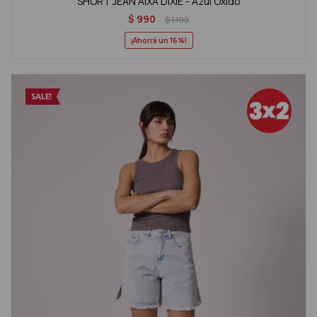
SHORT JEAN AIXA DIXIE - Azul Oxido
$
990
$
1.190
16