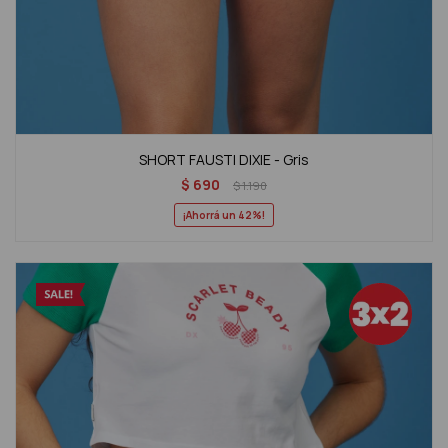
SHORT FAUSTI DIXIE - Gris
$
690
$
1.190
42