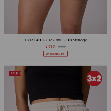
SHORT ANDRYS26 DIXIE - Gris Melange
$
590
$
890
33