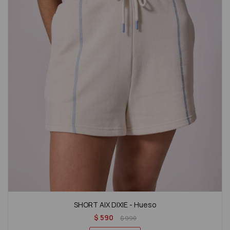
SHORT AIX DIXIE - Hueso
$
590
$
990