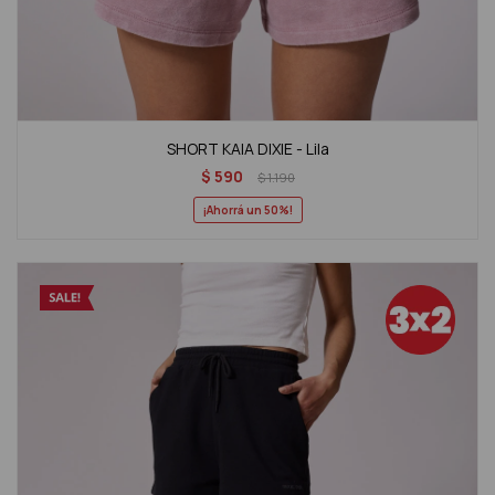
SHORT KAIA DIXIE - Lila
$
590
$
1.190
50