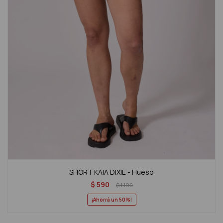
SHORT KAIA DIXIE - Hueso
$
590
$
1.190
50