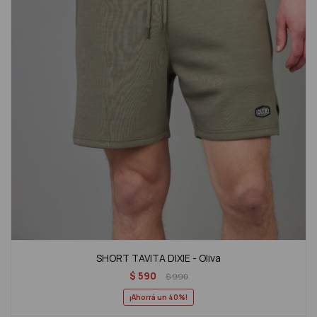
SHORT TAVITA DIXIE - Oliva
$
590
$
990
40