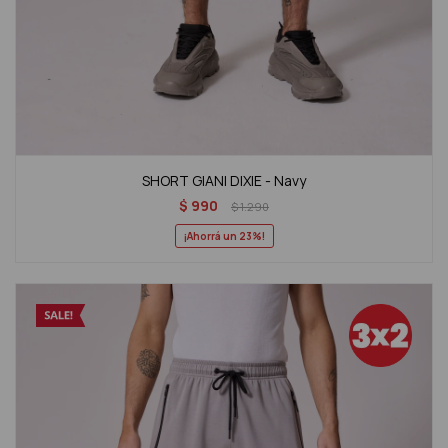
SHORT GIANI DIXIE - Navy
$
990
$
1.290
23