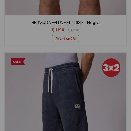
BERMUDA FELPA AMIR DIXIE - Negro
$
1.190
$
1.290
7