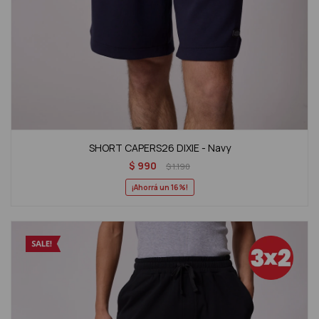
SHORT CAPERS26 DIXIE - Navy
$
990
$
1.190
16