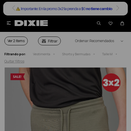


SHORTS Y BERMUDAS EN SALE TALLE M
Ver
Recomendados
Filtrando por:
Vestimenta
Shorts y Bermudas
Talle M
Quitar filtros