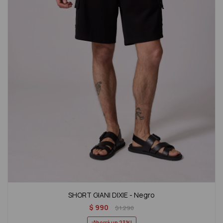
SHORT GIANI DIXIE - Negro
$
990
$
1.290
23