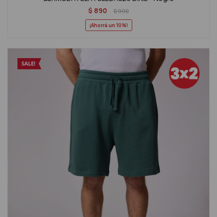
$
890
$
990
10