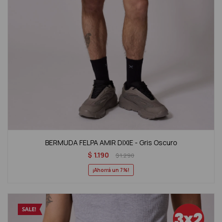
BERMUDA FELPA AMIR DIXIE - Gris Oscuro
$
1.190
$
1.290
7