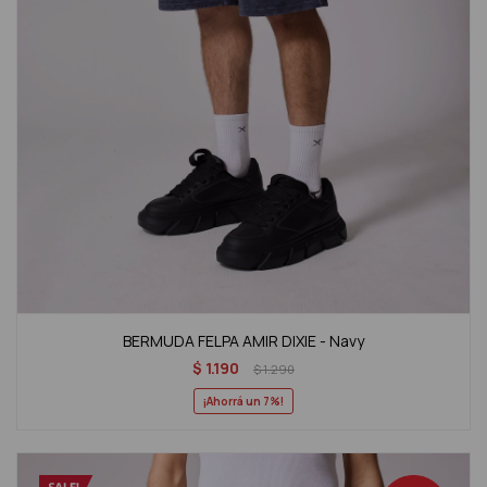
BERMUDA FELPA AMIR DIXIE - Navy
$
1.190
$
1.290
7