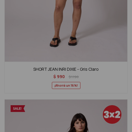
SHORT JEAN INRI DIXIE - Gris Claro
$
990
$
1.190
16