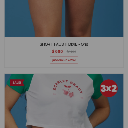
SHORT FAUSTI DIXIE - Gris
$
690
$
1.190
42