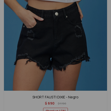
SHORT FAUSTI DIXIE - Negro
$
690
$
1.190
42