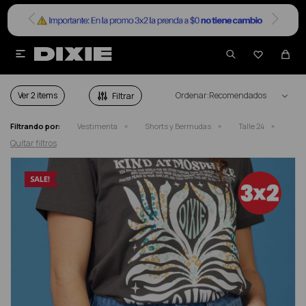


SHORTS Y BERMUDAS EN SALE TALLE 24
Ver
Recomendados
Filtrando por:
Vestimenta
Shorts y Bermudas
Talle 24
Quitar filtros