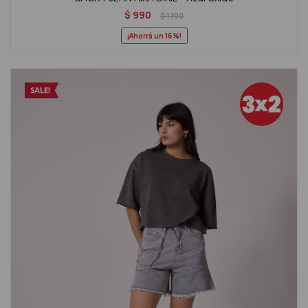
$
990
$
1.190
16