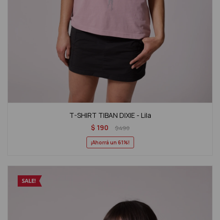
T-SHIRT TIBAN DIXIE - Lila
$
190
$
490
61