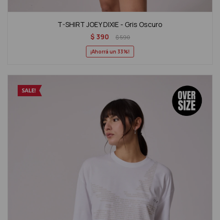
T-SHIRT JOEY DIXIE - Gris Oscuro
$
390
$
590
33