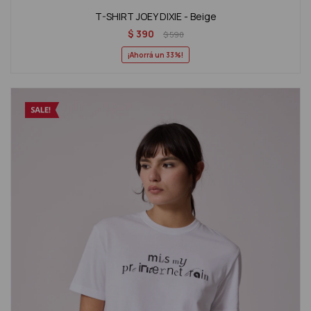
T-SHIRT JOEY DIXIE - Beige
$
390
$
590
33