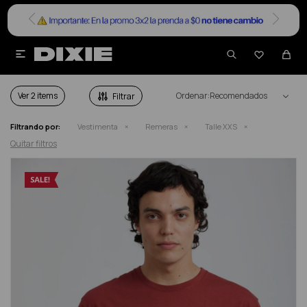


REMERAS EN SALE TALLE XXS
Ver
Recomendados
Filtrando por:
Vestimenta
Remeras
Talle XXS
Quitar filtros