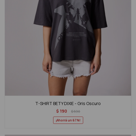
T-SHIRT BETY DIXIE - Gris Oscuro
$
190
$
590
67