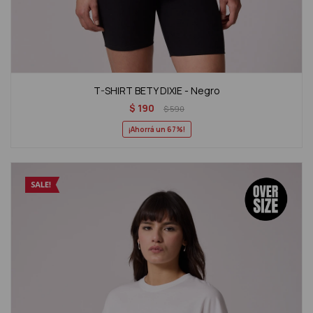
T-SHIRT BETY DIXIE - Negro
$
190
$
590
67