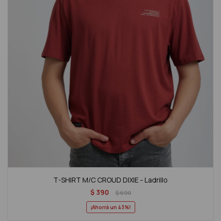
T-SHIRT M/C CROUD DIXIE - Ladrillo
$
390
$
690
43