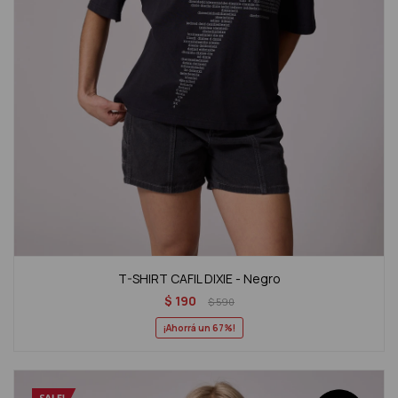
T-SHIRT CAFIL DIXIE - Negro
$
190
$
590
67