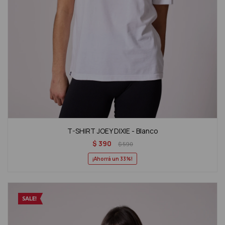
T-SHIRT JOEY DIXIE - Blanco
$
390
$
590
33