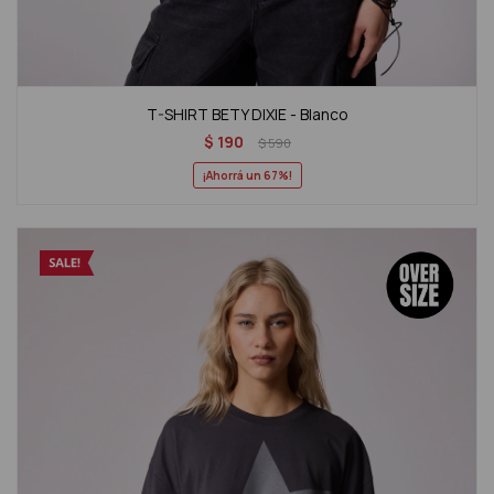
T-SHIRT BETY DIXIE - Blanco
$
190
$
590
67