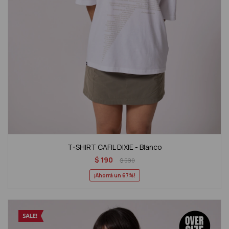
T-SHIRT CAFIL DIXIE - Blanco
$
190
$
590
67