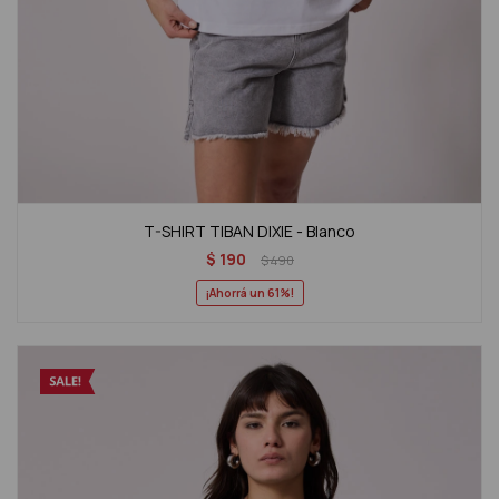
T-SHIRT TIBAN DIXIE - Blanco
$
190
$
490
61