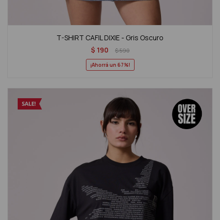
T-SHIRT CAFIL DIXIE - Gris Oscuro
$
190
$
590
67