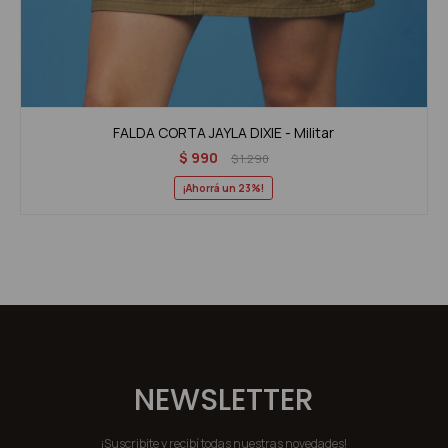
FALDA CORTA JAYLA DIXIE - Militar
$
990
$
1.290
23
NEWSLETTER
¡Suscribite y recibí todas nuestras novedades!