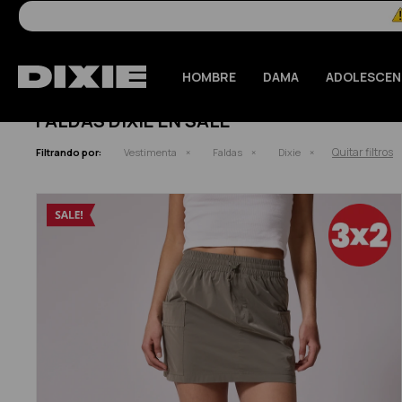
HOMBRE
DAMA
ADOLESCEN
FALDAS DIXIE EN SALE
Quitar filtros
Filtrando por:
Vestimenta
Faldas
Dixie