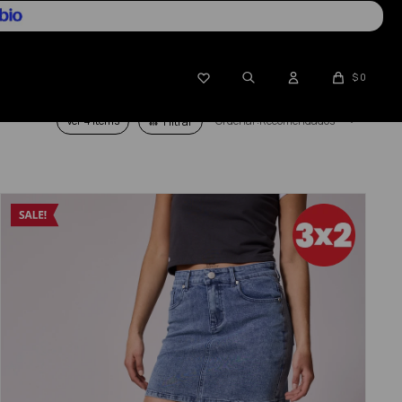

$
0
Ver
Recomendados