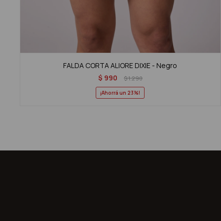
FALDA CORTA ALIORE DIXIE - Negro
$
990
$
1.290
23