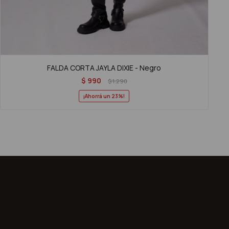
FALDA CORTA JAYLA DIXIE - Negro
$
990
$
1.290
23