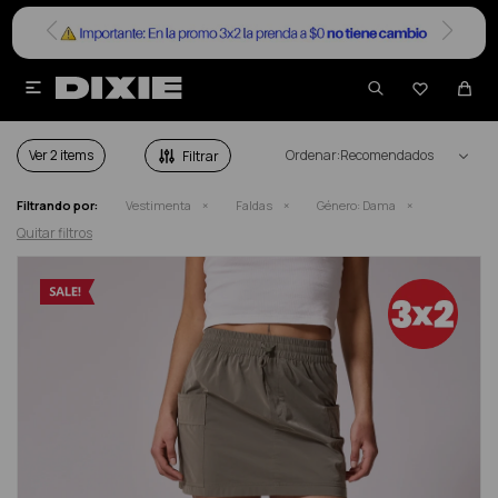


FALDAS DAMA EN SALE
Ver
Recomendados
Filtrando por:
Vestimenta
Faldas
Género:
Dama
Quitar filtros