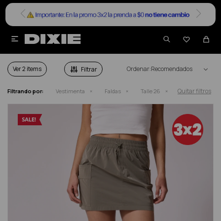


FALDAS EN SALE TALLE 26
Ver
Recomendados
Quitar filtros
Filtrando por:
Vestimenta
Faldas
Talle 26