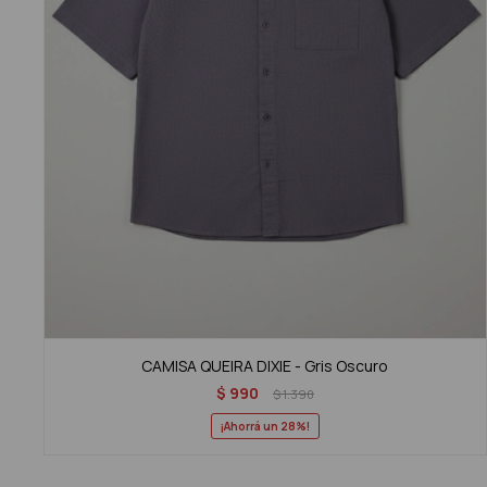
CAMISA QUEIRA DIXIE - Gris Oscuro
$
990
$
1.390
28