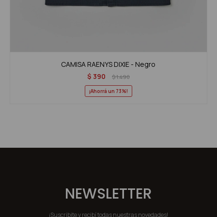
CAMISA RAENYS DIXIE - Negro
$
390
$
1.490
73
NEWSLETTER
¡Suscribite y recibí todas nuestras novedades!