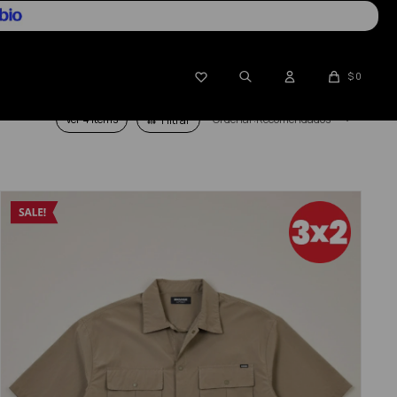

$
0
Ver
Recomendados