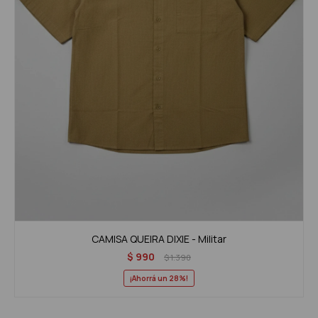
CAMISA QUEIRA DIXIE - Militar
$
990
$
1.390
28