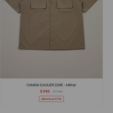
CAMISA DAGUER DIXIE - Militar
$
590
$
1.390
57