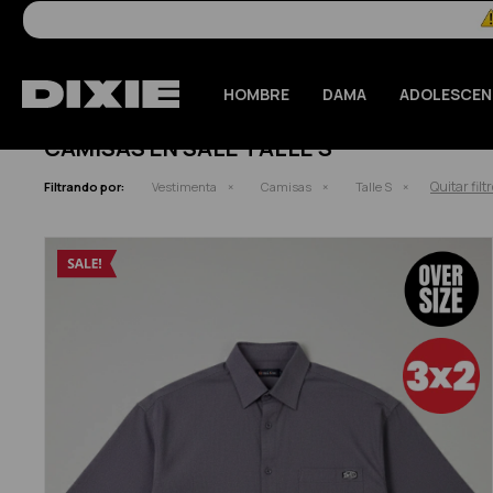
HOMBRE
DAMA
ADOLESCEN
CAMISAS EN SALE TALLE S
Quitar filt
Filtrando por:
Vestimenta
Camisas
Talle S