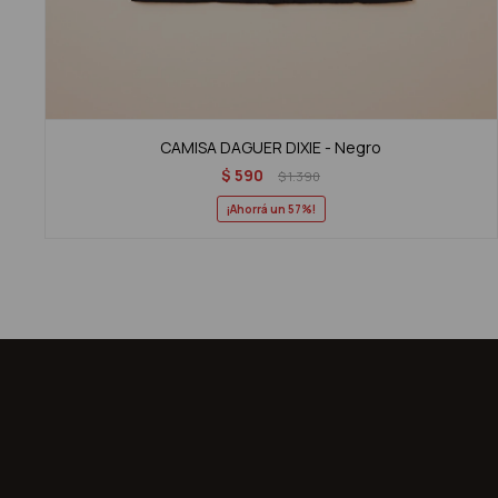
CAMISA DAGUER DIXIE - Negro
$
590
$
1.390
57