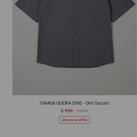
CAMISA QUEIRA DIXIE - Gris Oscuro
$
990
$
1.390
28