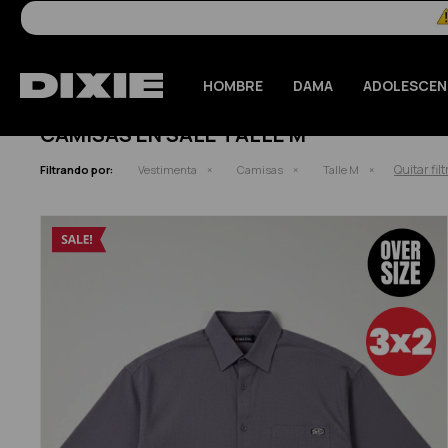
HOMBRE
DAMA
ADOLESCEN
CAMISAS EN SALE TALLE M
Quitar filt
Filtrando por:
Vestimenta
Camisas
Talle M