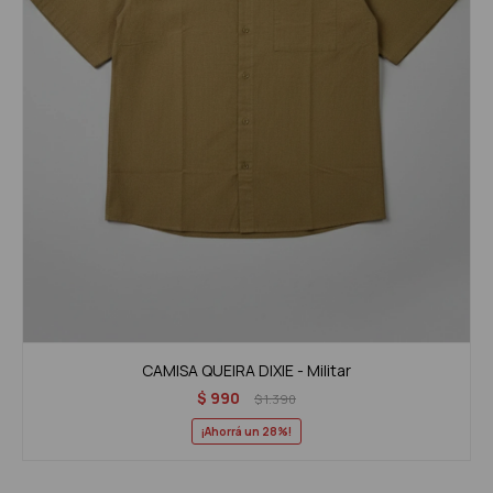
CAMISA QUEIRA DIXIE - Militar
$
990
$
1.390
28