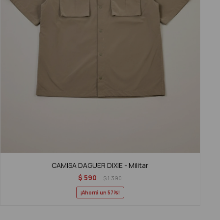
CAMISA DAGUER DIXIE - Militar
$
590
$
1.390
57