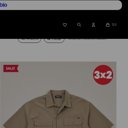

$
0
Ver
Recomendados