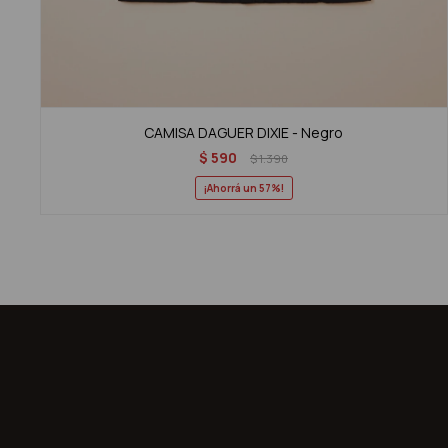
CAMISA DAGUER DIXIE - Negro
$
590
$
1.390
57