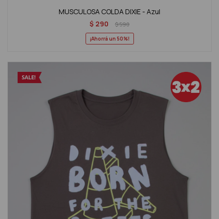
MUSCULOSA COLDA DIXIE - Azul
$
290
$
590
50