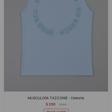
MUSCULOSA TAZO DIXIE - Celeste
$
290
$
590
50