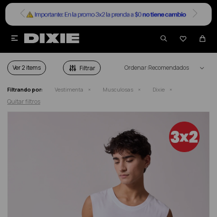


MUSCULOSAS DIXIE HOMBRE
Ver
Recomendados
Filtrando por:
Vestimenta
Musculosas
Dixie
Quitar filtros