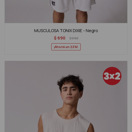
MUSCULOSA TONIX DIXIE - Negro
$
690
$
890
22