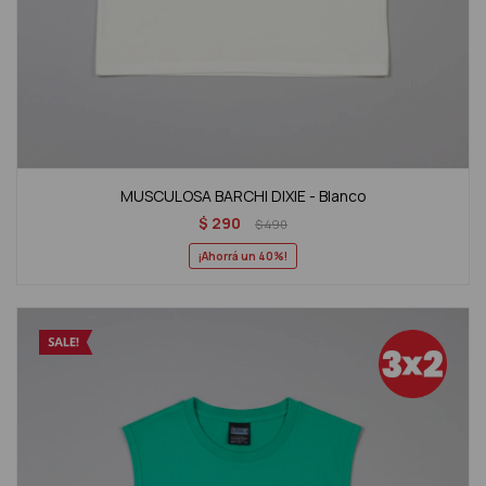
MUSCULOSA BARCHI DIXIE - Blanco
$
290
$
490
40