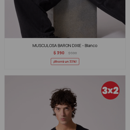
MUSCULOSA BARON DIXIE - Blanco
$
390
$
590
33