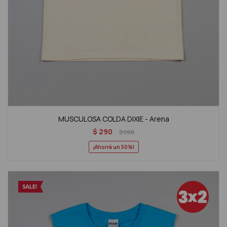
MUSCULOSA COLDA DIXIE - Arena
$
290
$
590
50