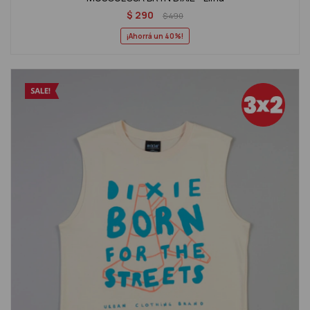
$
290
$
490
40