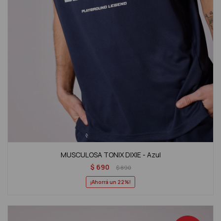
MUSCULOSA TONIX DIXIE - Azul
$
690
$
890
22