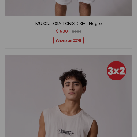
MUSCULOSA TONIX DIXIE - Negro
$
690
$
890
22