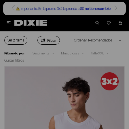


MUSCULOSAS HOMBRE TALLE XXL
Ver
Recomendados
Filtrando por:
Vestimenta
Musculosas
Talle XXL
Quitar filtros