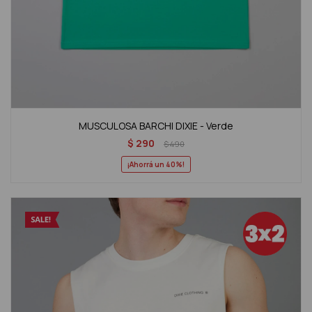
MUSCULOSA BARCHI DIXIE - Verde
$
290
$
490
40