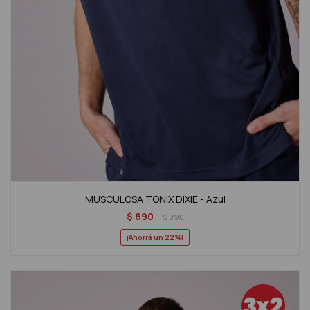
MUSCULOSA TONIX DIXIE - Azul
$
690
$
890
22