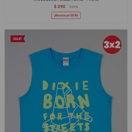
$
290
$
590
50