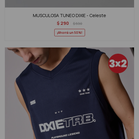
MUSCULOSA TUNEO DIXIE - Celeste
$
290
$
590
50