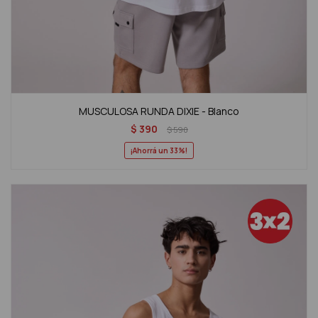
MUSCULOSA RUNDA DIXIE - Blanco
$
390
$
590
33