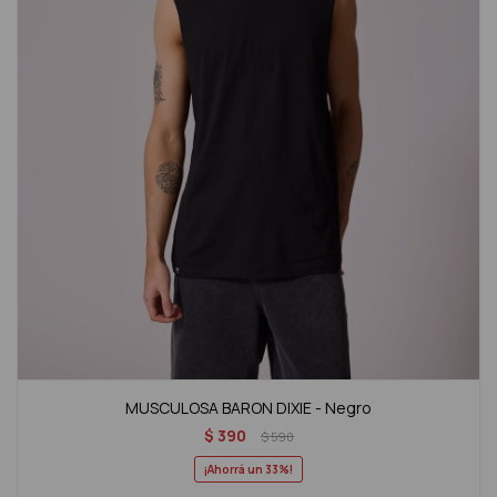
MUSCULOSA BARON DIXIE - Negro
$
390
$
590
33