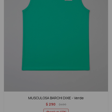
MUSCULOSA BARCHI DIXIE - Verde
$
290
$
490
40