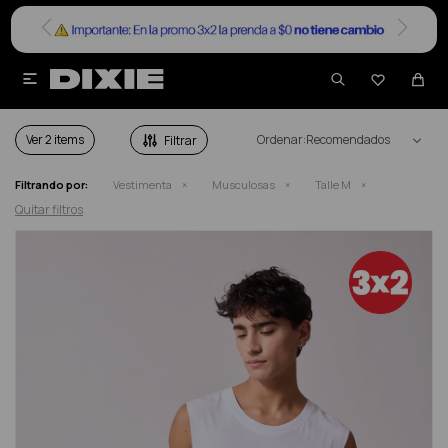


MUSCULOSAS HOMBRE TALLE M
Ver
Recomendados
Filtrando por:
Vestimenta
Musculosas
Talle M
Quitar filtros