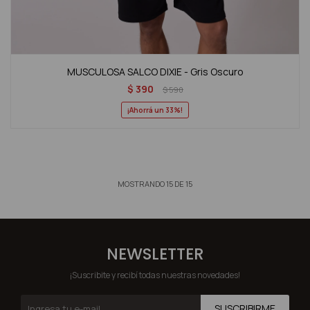
MUSCULOSA SALCO DIXIE - Gris Oscuro
$
390
$
590
33
MOSTRANDO
15
DE
15
NEWSLETTER
¡Suscribite y recibí todas nuestras novedades!
SUSCRIBIRME