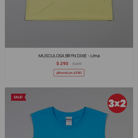
MUSCULOSA BRYN DIXIE - Lima
$
290
$
490
40