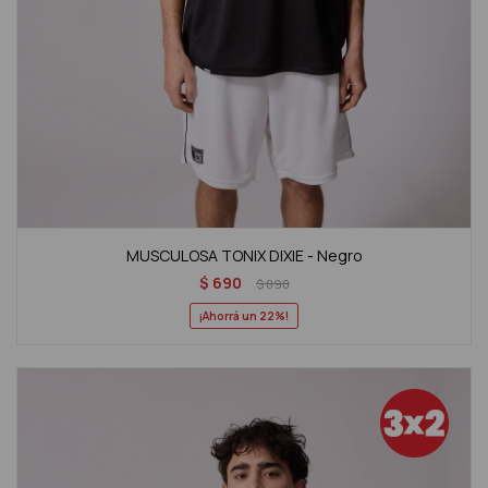
MUSCULOSA TONIX DIXIE - Negro
$
690
$
890
22