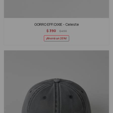
GORRO EFFI DIXIE - Celeste
$
390
$
490
20