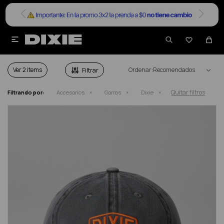


GORROS DIXIE HOMBRE
Ver
Recomendados
Quitar filtros
Filtrando por:
Accesorios
Gorros
Dixie