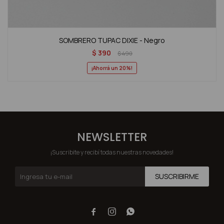
SOMBRERO TUPAC DIXIE - Negro
$
390
$
490
20
NEWSLETTER
¡Suscribite y recibí todas nuestras novedades!
SUSCRIBIRME


