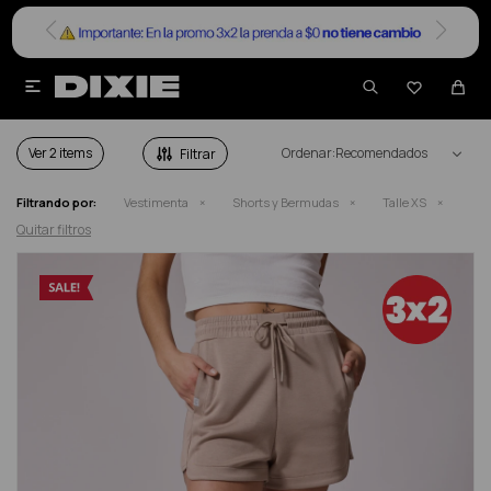


SHORTS Y BERMUDAS DAMA TALLE XS
Ver
Recomendados
Filtrando por:
Vestimenta
Shorts y Bermudas
Talle XS
Quitar filtros