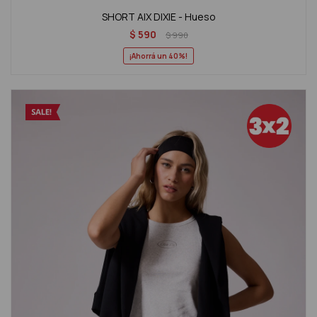
SHORT AIX DIXIE - Hueso
$
590
$
990
40