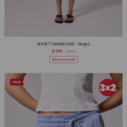
SHORT CAMINI DIXIE - Negro
$
590
$
990
40