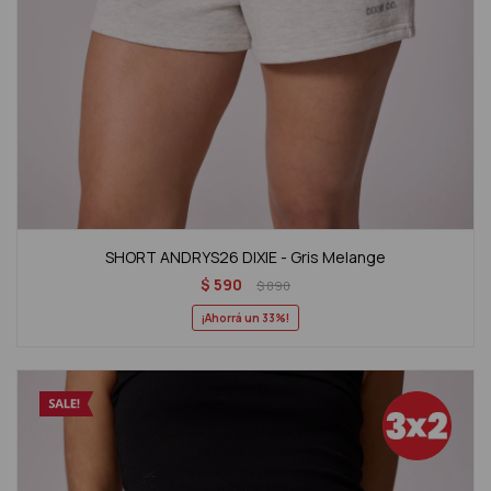
SHORT ANDRYS26 DIXIE - Gris Melange
$
590
$
890
33