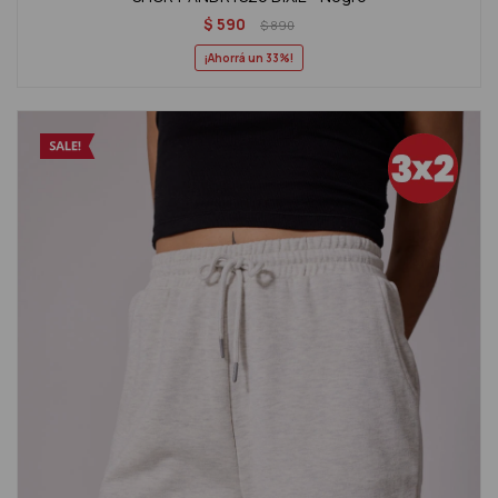
$
590
$
890
33