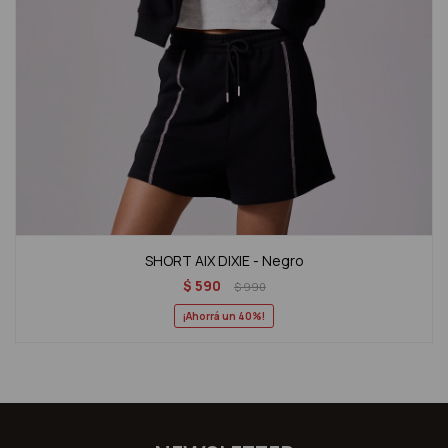
SHORT AIX DIXIE - Negro
$
590
$
990
40