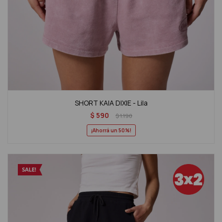
SHORT KAIA DIXIE - Lila
$
590
$
1.190
50