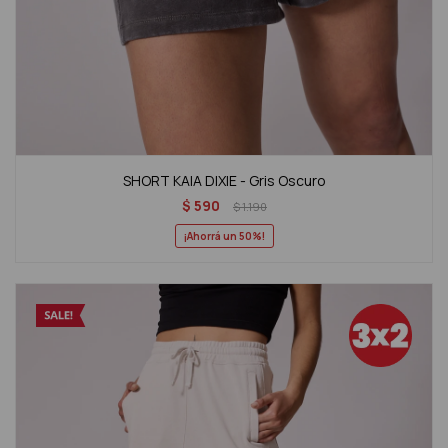
SHORT KAIA DIXIE - Gris Oscuro
$
590
$
1.190
50