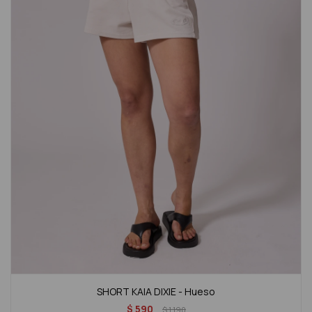
SHORT KAIA DIXIE - Hueso
$
590
$
1.190