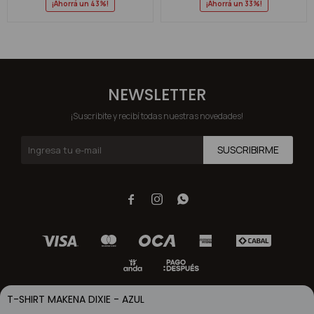
43
33
NEWSLETTER
¡Suscribite y recibí todas nuestras novedades!
SUSCRIBIRME



T-SHIRT MAKENA DIXIE - AZUL