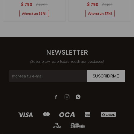
$
790
$
790
$
1.290
$
1.190
38
33
NEWSLETTER
¡Suscribite y recibí todas nuestras novedades!
SUSCRIBIRME


