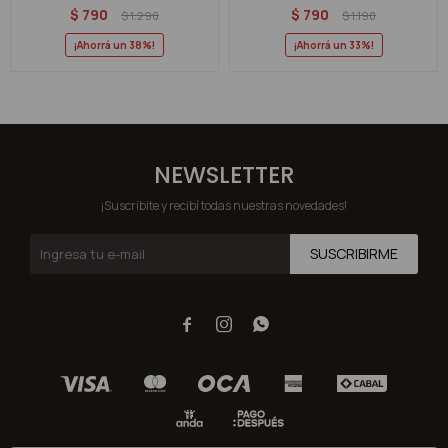
$
790
$
790
$
1.290
$
1.190
38
33
NEWSLETTER
¡Suscribite y recibí todas nuestras novedades!
SUSCRIBIRME


