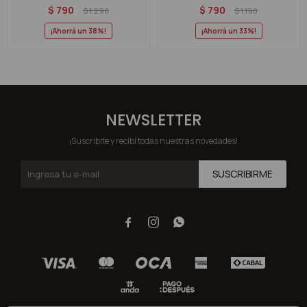
$
790
$
790
$
1.290
$
1.190
38
33
NEWSLETTER
¡Suscribite y recibí todas nuestras novedades!
SUSCRIBIRME


