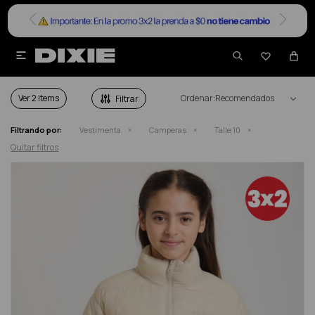


CAMPERAS ADOLESCENTE TALLE 10
Ver
Recomendados
Filtrando por:
Vestimenta
Camperas
Talle 10
Quitar filtros