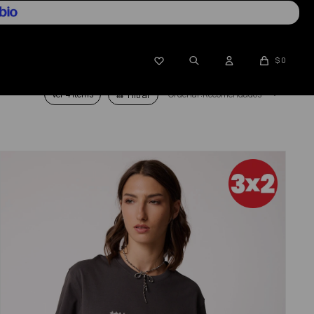

$
0
Ver
Recomendados