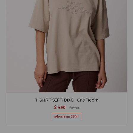
T-SHIRT SEPTI DIXIE - Gris Piedra
$
490
$
690
28