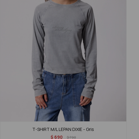
T-SHIRT M/L LEPAN DIXIE - Gris
$
690
$
790