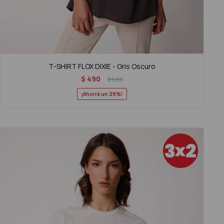
T-SHIRT FLOX DIXIE - Gris Oscuro
$
490
$
690
28