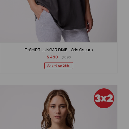
T-SHIRT LUNGAR DIXIE - Gris Oscuro
$
490
$
690
28