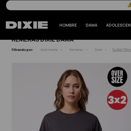
HOMBRE
DAMA
ADOLESCEN
REMERAS DIXIE DAMA
Quitar filtro
Filtrando por:
Vestimenta
Remeras
Dixie