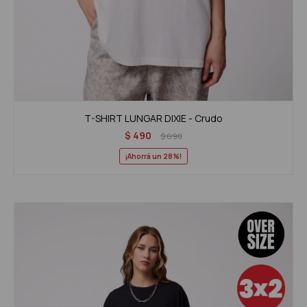
T-SHIRT LUNGAR DIXIE - Crudo
$
490
$
690
28