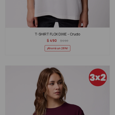
T-SHIRT FLOX DIXIE - Crudo
$
490
$
690
28