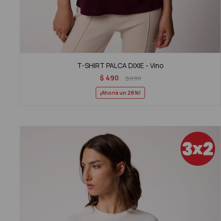
T-SHIRT PALCA DIXIE - Vino
$
490
$
690
28