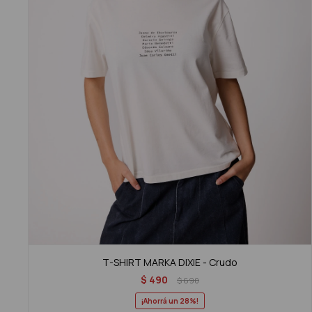
T-SHIRT MARKA DIXIE - Crudo
$
490
$
690
28