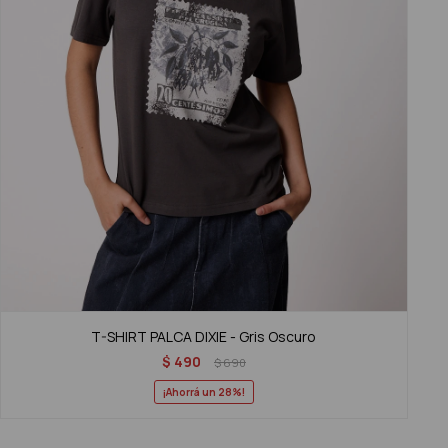
T-SHIRT PALCA DIXIE - Gris Oscuro
$
490
$
690
28