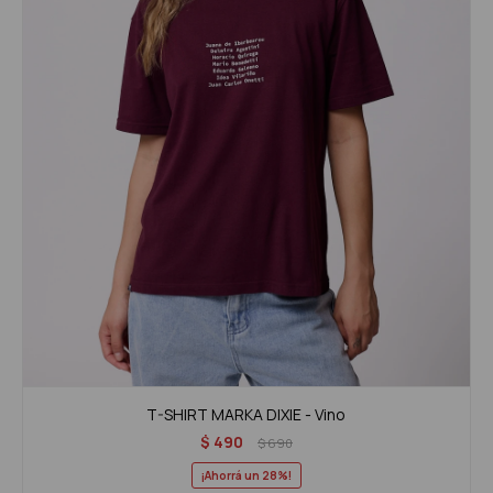
T-SHIRT MARKA DIXIE - Vino
$
490
$
690
28