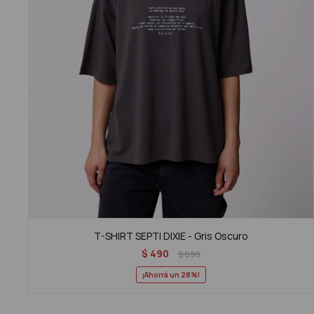
T-SHIRT SEPTI DIXIE - Gris Oscuro
$
490
$
690
28