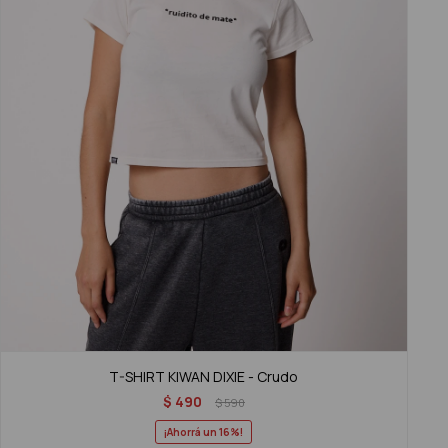
T-SHIRT KIWAN DIXIE - Crudo
$
490
$
590
16