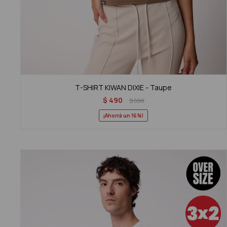
T-SHIRT KIWAN DIXIE - Taupe
$
490
$
590
16