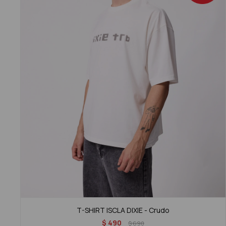
T-SHIRT ISCLA DIXIE - Crudo
$
490
$
690