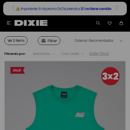


VESTIMENTA EN SALE EN COLOR VERDE
Ver
Recomendados
Quitar filtros
Filtrando por:
Vestimenta
Color:
Verde