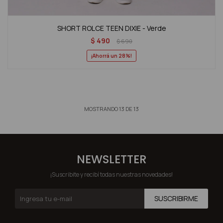
SHORT ROLCE TEEN DIXIE - Verde
$
490
$
690
28
MOSTRANDO
13
DE
13
NEWSLETTER
¡Suscribite y recibí todas nuestras novedades!
SUSCRIBIRME