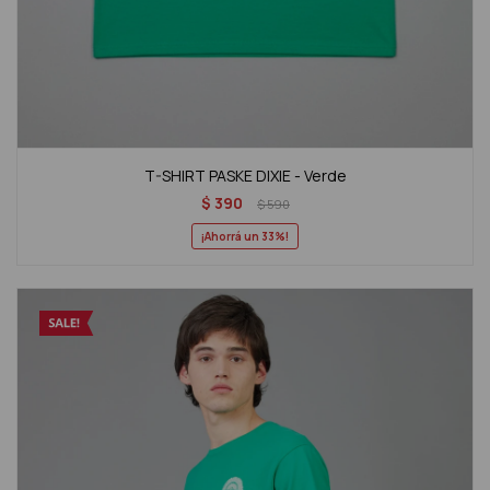
T-SHIRT PASKE DIXIE - Verde
$
390
$
590
33