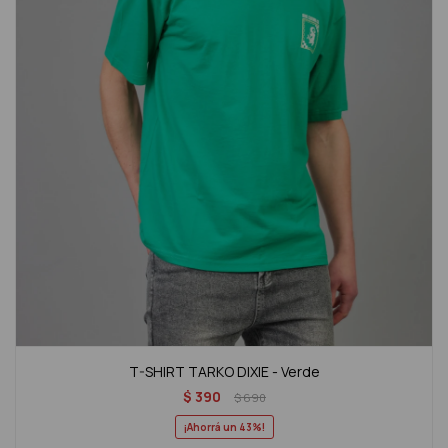
T-SHIRT TARKO DIXIE - Verde
$
390
$
690
43