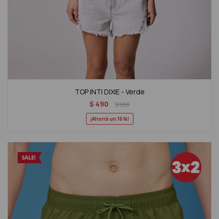
TOP INTI DIXIE - Verde
$
490
$
590
16