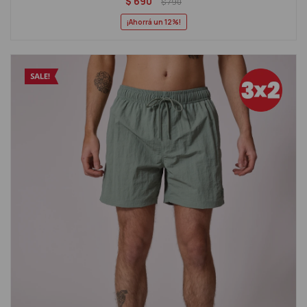
$
690
$
790
12