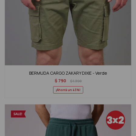
BERMUDA CARGO ZAKARY DIXIE - Verde
$
790
$
1.390
43