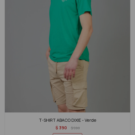
T-SHIRT ABACO DIXIE - Verde
$
390
$
590