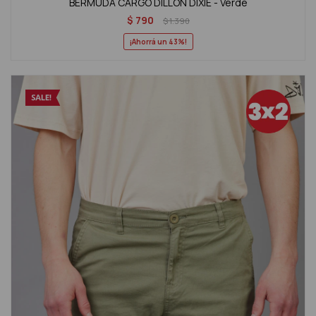
BERMUDA CARGO DILLON DIXIE - Verde
$
790
$
1.390
43