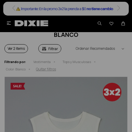


TOPS Y MUSCULOSAS EN SALE EN COLOR
BLANCO
Ver
Recomendados
Filtrando por:
Vestimenta
Tops y Musculosas
Quitar filtros
Color:
Blanco