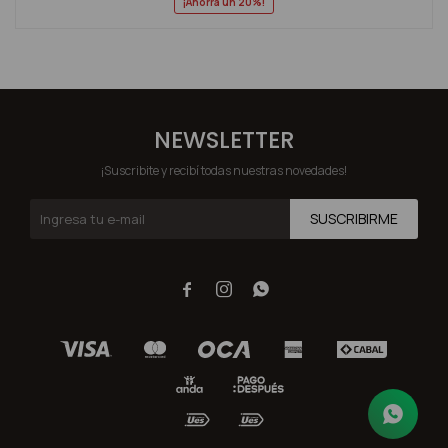
20
NEWSLETTER
¡Suscribite y recibí todas nuestras novedades!
SUSCRIBIRME


