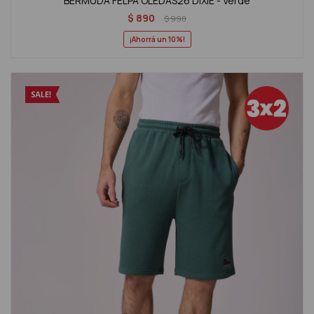
BERMUDA FELPA OLEDAS26 DIXIE - Verde
$
890
$
990
10