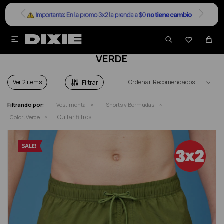


SHORTS Y BERMUDAS EN SALE EN COLOR
VERDE
Ver
Recomendados
Filtrando por:
Vestimenta
Shorts y Bermudas
Quitar filtros
Color:
Verde