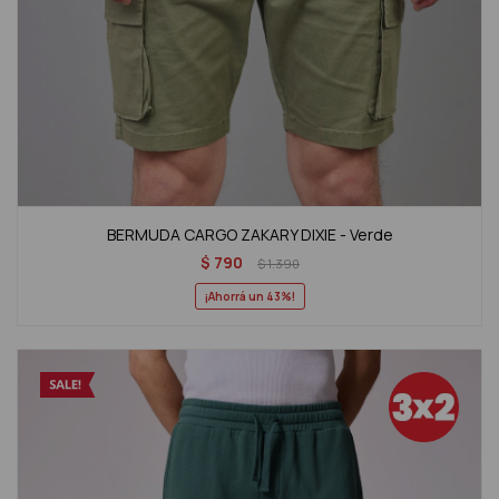
BERMUDA CARGO ZAKARY DIXIE - Verde
$
790
$
1.390
43