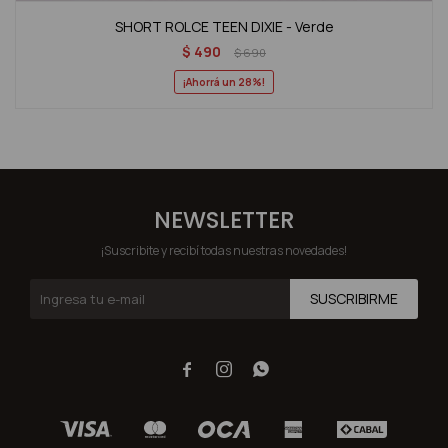
SHORT ROLCE TEEN DIXIE - Verde
$
490
$
690
28
NEWSLETTER
¡Suscribite y recibí todas nuestras novedades!
SUSCRIBIRME


