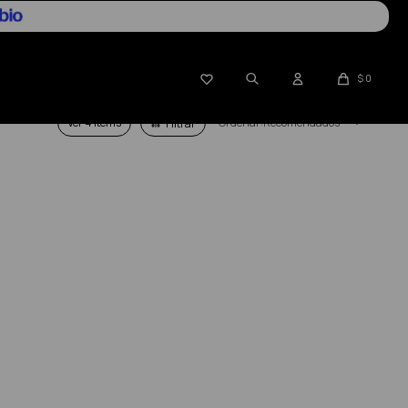

$
0
Ver
Recomendados