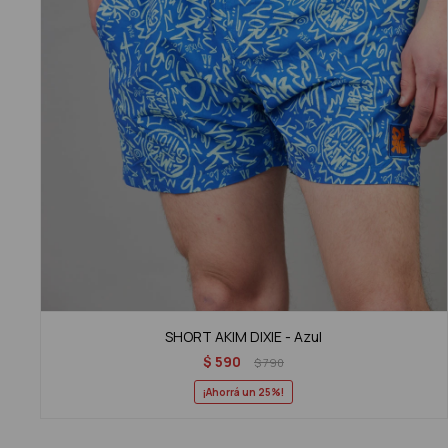
SHORT AKIM DIXIE - Azul
$
590
$
790
25