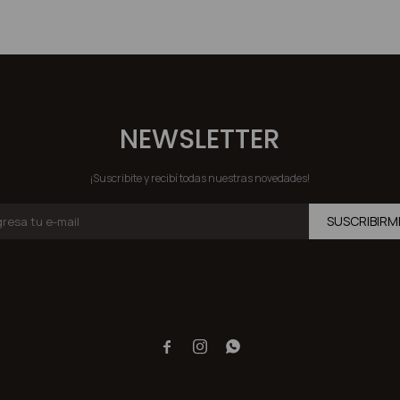
NEWSLETTER
¡Suscribite y recibí todas nuestras novedades!
SUSCRIBIRM


