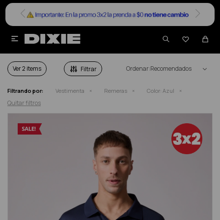


REMERAS EN SALE EN COLOR AZUL
Ver
Recomendados
Filtrando por:
Vestimenta
Remeras
Color:
Azul
Quitar filtros