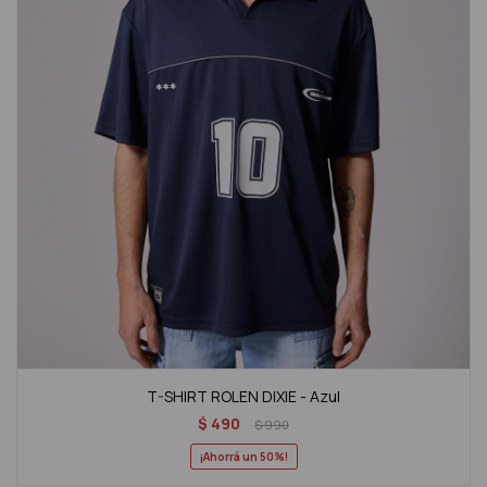
T-SHIRT ROLEN DIXIE - Azul
$
490
$
990
50