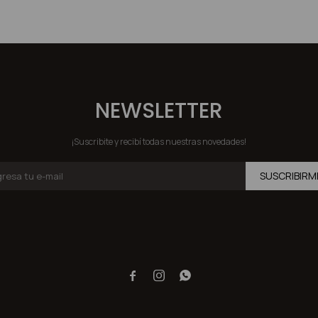
NEWSLETTER
¡Suscribite y recibí todas nuestras novedades!
SUSCRIBIRM


