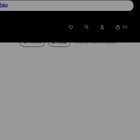

$
0
Ver
Recomendados