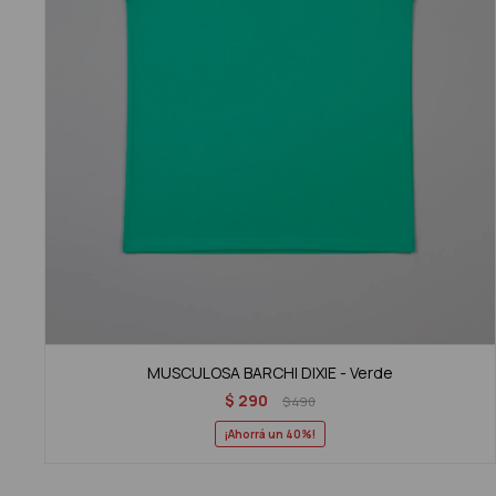
MUSCULOSA BARCHI DIXIE - Verde
$
290
$
490
40