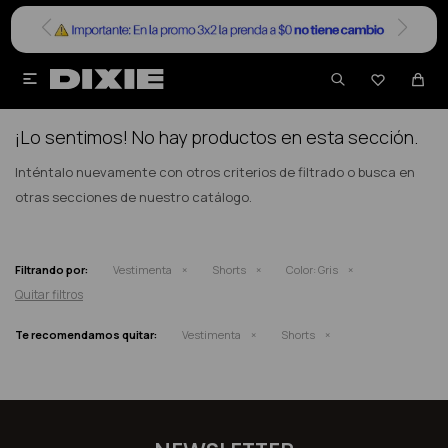


NO SE HAN RECUPERADO PRODUCTOS
¡Lo sentimos! No hay productos en esta sección.
Inténtalo nuevamente con otros criterios de filtrado o busca en
otras secciones de nuestro catálogo.
Filtrando por:
Vestimenta
Shorts
Color:
Gris
Quitar filtros
Te recomendamos quitar:
Vestimenta
Shorts