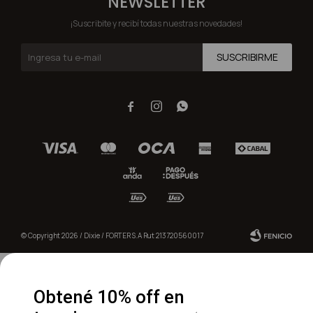
NEWSLETTER
¡Suscribite y recibí todas nuestras novedades!
SUSCRIBIRME



© Copyright 2026 / Dixie / FORTER S.A Rut 213720560017
Obtené 10% off en