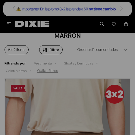


SHORTS Y BERMUDAS HOMBRE EN COLOR
MARRÓN
Ver
Recomendados
Filtrando por:
Vestimenta
Shorts y Bermudas
Quitar filtros
Color:
Marrón