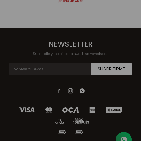
40
NEWSLETTER
¡Suscribite y recibí todas nuestras novedades!
SUSCRIBIRME


