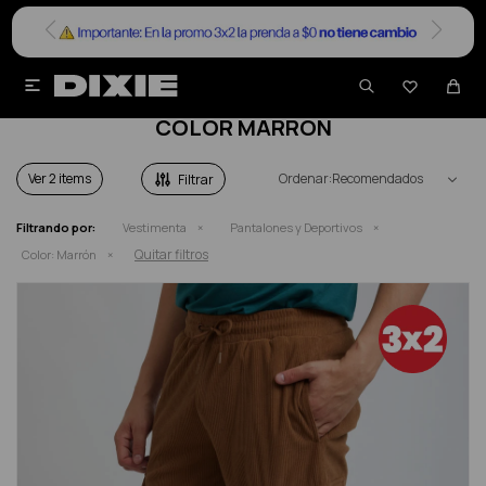


PANTALONES Y DEPORTIVOS HOMBRE EN
COLOR MARRÓN
Ver
Recomendados
Filtrando por:
Vestimenta
Pantalones y Deportivos
Quitar filtros
Color:
Marrón