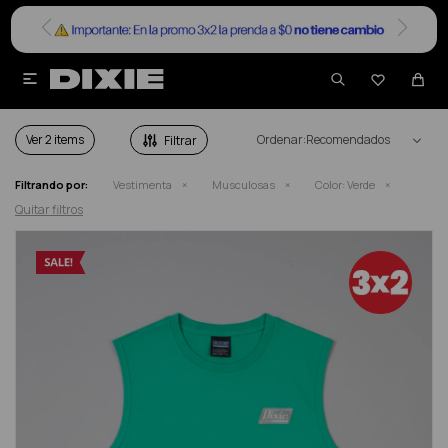


MUSCULOSAS HOMBRE EN COLOR VERDE
Ver
Recomendados
Filtrando por:
Vestimenta
Musculosas
Color:
Verde
Quitar filtros