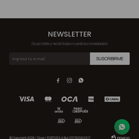
NEWSLETTER
¡Suscribite y recibí todas nuestras novedades!
SUSCRIBIRME



© Copyright 2026 / Dixie / FORTER S.A Rut 213720560017