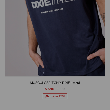
MUSCULOSA TONIX DIXIE - Azul
$
690
$
890
22