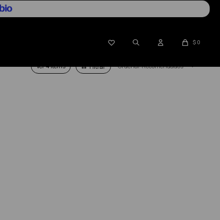

$
0
Ver
Recomendados