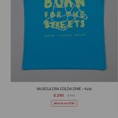
MUSCULOSA COLDA DIXIE - Azul
$
290
$
590
50