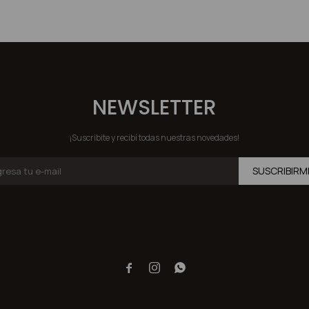
NEWSLETTER
¡Suscribite y recibí todas nuestras novedades!
SUSCRIBIRM


