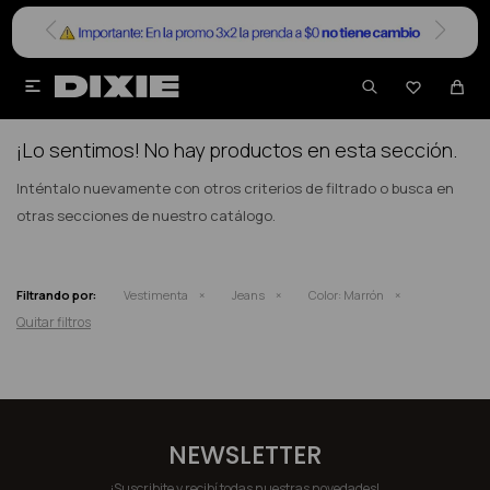


NO SE HAN RECUPERADO PRODUCTOS
¡Lo sentimos! No hay productos en esta sección.
Inténtalo nuevamente con otros criterios de filtrado o busca en
otras secciones de nuestro catálogo.
Filtrando por:
Vestimenta
Jeans
Color:
Marrón
Quitar filtros
NEWSLETTER
¡Suscribite y recibí todas nuestras novedades!