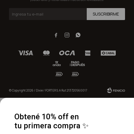
SUSCRIBIRME



© Copyright 2026 / Dixie / FORTER S.A Rut 213720560017
Obtené 10% off en
tu primera compra ✨
Fenicio