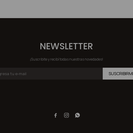
NEWSLETTER
¡Suscribite y recibí todas nuestras novedades!
SUSCRIBIRM


