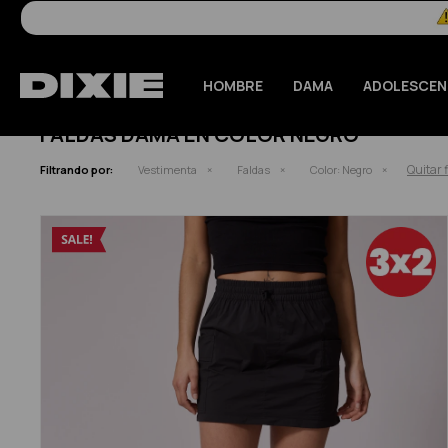
HOMBRE
DAMA
ADOLESCEN
FALDAS DAMA EN COLOR NEGRO
Quitar f
Filtrando por:
Vestimenta
Faldas
Color:
Negro