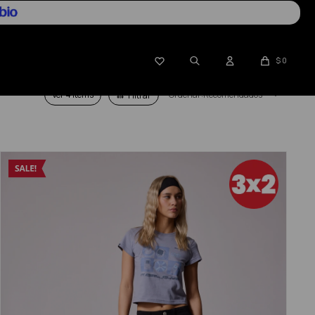

$
0
Ver
Recomendados