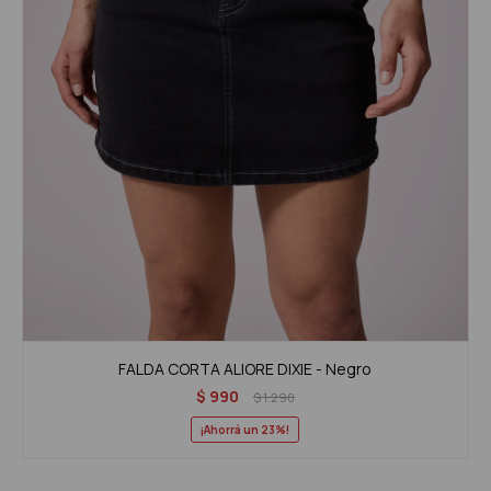
FALDA CORTA ALIORE DIXIE - Negro
$
990
$
1.290
23