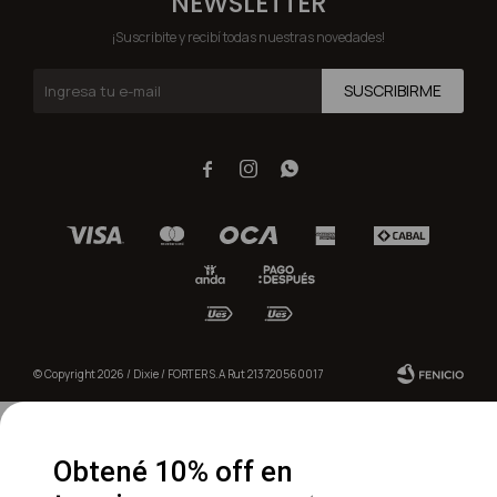
NEWSLETTER
¡Suscribite y recibí todas nuestras novedades!
SUSCRIBIRME



© Copyright 2026 / Dixie / FORTER S.A Rut 213720560017
Obtené 10% off en