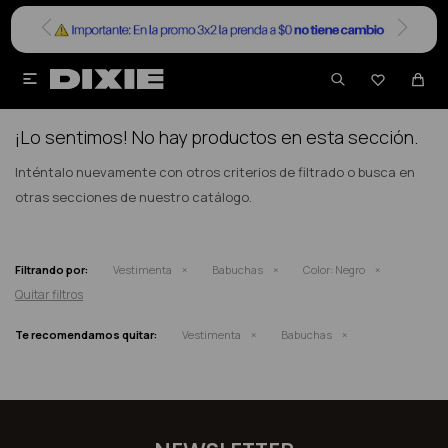


NO SE HAN RECUPERADO PRODUCTOS
¡Lo sentimos! No hay productos en esta sección.
Inténtalo nuevamente con otros criterios de filtrado o busca en
otras secciones de nuestro catálogo.
Filtrando por:
Vestimenta
Babuchas
Color:
Negro
Quitar filtros
Te recomendamos quitar:
Vestimenta
Babuchas